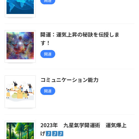
開運
開運：運気上昇の秘訣を伝授しま
す！
開運
コミュニケーション能力
開運
2023年 九星氣学開運術 運気爆上
げ