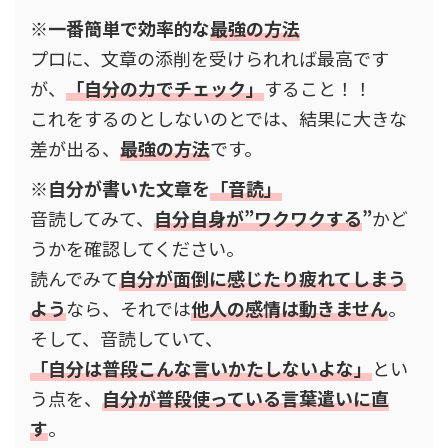
※一番簡単で効率的な
最強の方法
プロに、文章の添削を受けられれば最高です
が、
「
自分の力でチェック」
すること！！
これをするのとしないのとでは、結果に大きな
差が出る、
最強の方法
です。
※自分が書いた文章を
「音読」
音読してみて、
自分自身が”ワクワクする
”
かど
うかを確認してください。
読んでみて
自分が面倒に感じたり疲れてしまう
よう
なら、それでは
他人の感情は動きません
。
そして、音読していて、
「自分は普段こんな言いかたしないよな」
とい
う点を、
自分が普段使っている言葉遣い
に
直
す
。